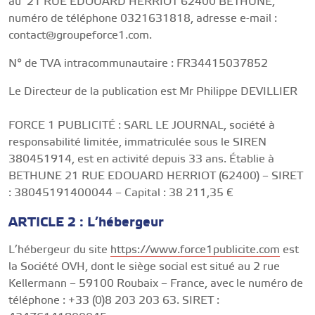
au 21 RUE EDOUARD HERRIOT 62400 BETHUNE,
numéro de téléphone 0321631818, adresse e-mail :
contact@groupeforce1.com.
N° de TVA intracommunautaire : FR34415037852
Le Directeur de la publication est Mr Philippe DEVILLIER
FORCE 1 PUBLICITÉ : SARL LE JOURNAL, société à
responsabilité limitée, immatriculée sous le SIREN
380451914, est en activité depuis 33 ans. Établie à
BETHUNE 21 RUE EDOUARD HERRIOT (62400) – SIRET
: 38045191400044 – Capital : 38 211,35 €
ARTICLE 2 : L’hébergeur
L’hébergeur du site
https://www.force1publicite.com
est
la Société OVH, dont le siège social est situé au 2 rue
Kellermann – 59100 Roubaix – France, avec le numéro de
téléphone : +33 (0)8 203 203 63. SIRET :