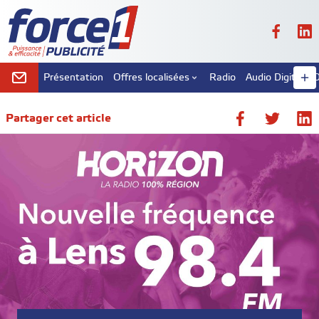
Présentation
Offres localisées
Radio
Audio Digital
D
Partager cet article