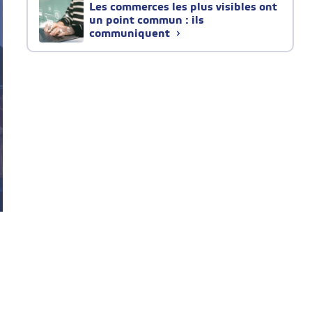
Les commerces les plus visibles ont
un point commun : ils
communiquent