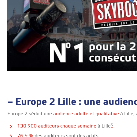
– Europe 2 Lille : une audien
Europe 2 séduit une
audience adulte et qualitative
à Lille, 
5
130 900 auditeurs chaque semaine
à Lille
76,5 %
des auditeurs sont des actifs