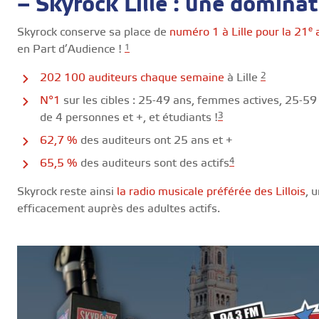
– Skyrock Lille : une dominat
Skyrock conserve sa place de
numéro 1 à Lille pour la 21ᵉ
1
en Part d’Audience !
2
202 100 auditeurs chaque semaine
à Lille
N°1
sur les cibles : 25-49 ans, femmes actives, 25-59 
3
de 4 personnes et +, et étudiants !
62,7 %
des auditeurs ont 25 ans et +
4
65,5 %
des auditeurs sont des actifs
Skyrock reste ainsi
la radio musicale préférée des Lillois
, 
efficacement auprès des adultes actifs.