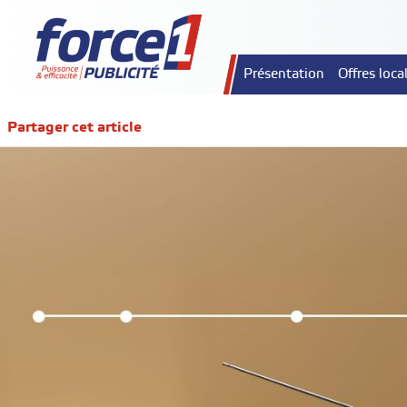
Présentation
Offres loca
Partager cet article