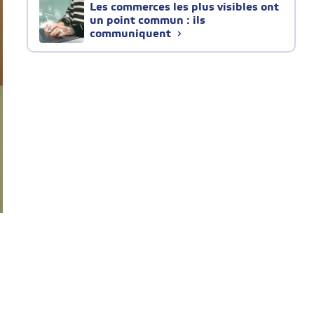
Les commerces les plus visibles ont
un point commun : ils
communiquent