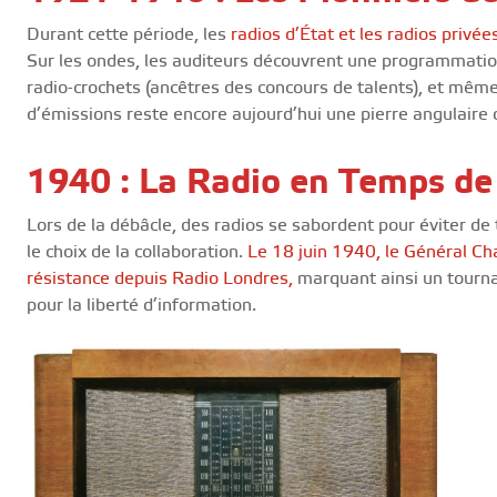
Durant cette période, les
radios d’État et les radios privée
Sur les ondes, les auditeurs découvrent une programmation
radio-crochets (ancêtres des concours de talents), et même
d’émissions reste encore aujourd’hui une pierre angulaire d
1940 : La Radio en Temps de
Lors de la débâcle, des radios se sabordent pour éviter d
le choix de la collaboration.
Le 18 juin 1940, le Général Ch
résistance depuis Radio Londres,
marquant ainsi un tourna
pour la liberté d’information.